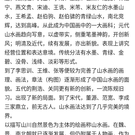
宁、燕文贵、宋迪、王诜、米芾、米友仁的水墨山
水，王希孟、赵伯驹、赵伯骕的青绿山水，南北竞
辉，达到高峰。从此成为中国画中的一大画科；元代
山水画趋向写意，以虚带实，侧重笔墨神韵，开创新
风；明清及近代，续有发展，亦出新貌。表现上讲究
经营位置和表达意境。传统分法有水墨、青绿、金
碧、没骨、浅绛、淡彩等形式。
到了李思训、王维、张等便较为完善了山水画的画
理、画法，章法（构图）逐渐形成了中国山水画的面
貌。五代的荆浩、关同更有新的创新，一流陈规旧
习。出现了新的局面。到了宋代，董源、范宽、李成
三家鼎立，前无古人。山水画法达到了几乎完美的境
界。
以描写山川自然景色为主体的绘画称山水画。在魏、
晋、南北朝就已逐渐发展，但仍附属于人物画，作为