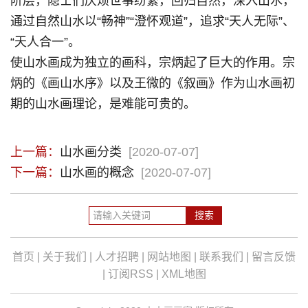
阶层，隐士们厌烦世事纷繁，回归自然，深入山水，
通过自然山水以“畅神”“澄怀观道”，追求“天人无际”、
“天人合一”。
使山水画成为独立的画科，宗炳起了巨大的作用。宗
炳的《画山水序》以及王微的《叙画》作为山水画初
期的山水画理论，是难能可贵的。
上一篇：
山水画分类
[2020-07-07]
下一篇：
山水画的概念
[2020-07-07]
首页
|
关于我们
|
人才招聘
|
网站地图
|
联系我们
|
留言反馈
|
订阅RSS
|
XML地图