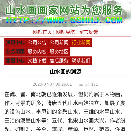
|
|
网站首页
网站导航
留言反馈
资讯中心
公司公告
公司新闻
行业新闻
业务范围
服务内容
服务地区
客服中心
文档下载
售后服务
联系我们
山水画的渊源
2020-07-07 09:26:01 点击：
171
在魏、晋、南北朝已逐渐发展，但仍附属于人物画，
作为背景的居多；隋唐五代山水画始独立，如展子虔
的设色山水，李思训的金碧山水，王维的水墨山水，
王洽的泼墨山水等；五代、北宋山水画大兴，作者纷
起，如荆浩、关仝、李成、董源、巨然、范宽、许道