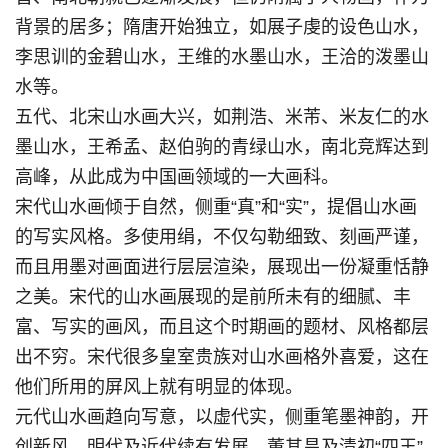
背景的居多；隋唐开始独立，如展子虔的设色山水，
李思训的金碧山水，王维的水墨山水，王洽的泼墨山
水等。
五代、北宋山水画大兴，如荆浩、米芾、米友仁的水
墨山水，王希孟、赵伯驹的青绿山水，南北竞辉达到
高峰，从此成为中国画领域的一大画科。
宋代山水画倾于自然，侧重“真”和“实”，提倡山水画
的写实风格。多使用绢，不仅勾勒细致、刻画严谨，
而且用墨对画面进行层层渲染，展现出一份凝重恬静
之美。宋代的山水画展现的是前所未有的细腻、丰
富、写实的画风，而且这个时期画的题材、风格都层
出不穷。宋代很多皇室贵族对山水画格外喜爱，这在
他们所用的屏风上就有明显的体现。
元代山水画趋向写意，以虚代实，侧重笔墨神韵，开
创新风。明代及近代续有发展，董其昌及清初“四王”